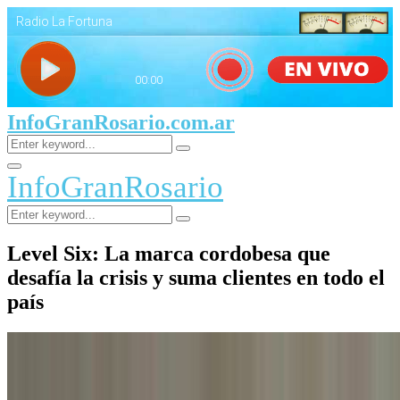
InfoGranRosario.com.ar
Search
Search
for:
Facebook
Twitter
Youtube
Primary
InfoGranRosario
Menu
Search
Search
for:
Level Six: La marca cordobesa que
desafía la crisis y suma clientes en todo el
país