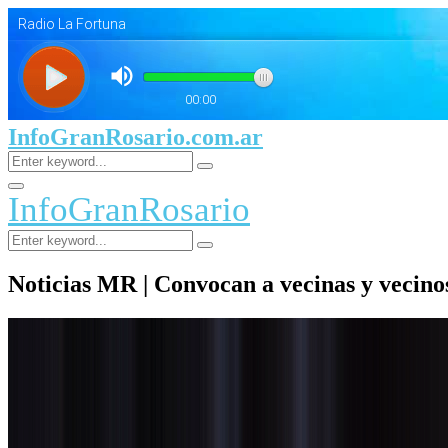
InfoGranRosario.com.ar
Search
Search
for:
Facebook
Twitter
Youtube
Primary
InfoGranRosario
Menu
Search
Search
for:
Noticias MR | Convocan a vecinas y vecino