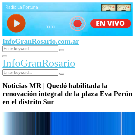
InfoGranRosario.com.ar
Search
Search
for:
Facebook
Twitter
Youtube
Primary
InfoGranRosario
Menu
Search
Search
for:
Noticias MR | Quedó habilitada la
renovación integral de la plaza Eva Perón
en el distrito Sur