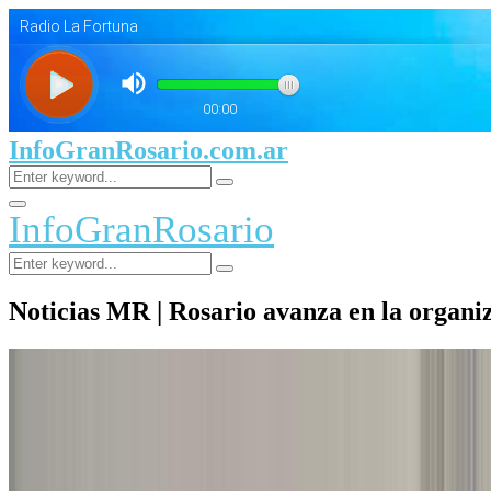
InfoGranRosario.com.ar
Search
Search
for:
Facebook
Twitter
Youtube
Primary
InfoGranRosario
Menu
Search
Search
for:
Noticias MR | Rosario avanza en la organiz