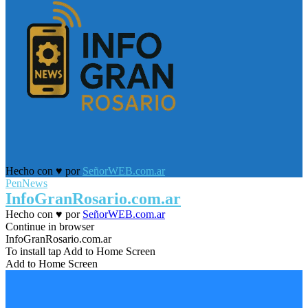
Facebook
Twitter
Youtube
Hecho con ♥ por
SeñorWEB.com.ar
PenNews
Facebook
Twitter
Youtube
InfoGranRosario.com.ar
Hecho con ♥ por
SeñorWEB.com.ar
Facebook
Twitter
Youtube
Continue in browser
InfoGranRosario.com.ar
To install tap Add to Home Screen
Add to Home Screen