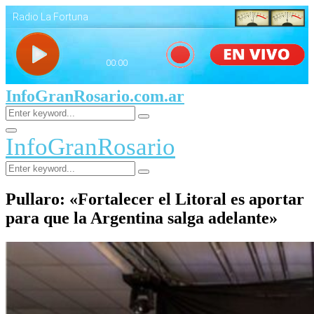
InfoGranRosario.com.ar
Search
Search
for:
Facebook
Twitter
Youtube
Primary
InfoGranRosario
Menu
Search
Search
for:
Pullaro: «Fortalecer el Litoral es aportar
para que la Argentina salga adelante»