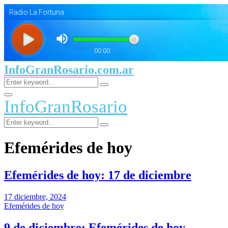
InfoGranRosario.com.ar
Search
Search
for:
Facebook
Twitter
Youtube
Primary
InfoGranRosario
Menu
Search
Search
for:
Efemérides de hoy
Efemérides de hoy: 17 de diciembre
17 diciembre, 2024
Efemérides de hoy
9 de diciembre: Efemérides de hoy