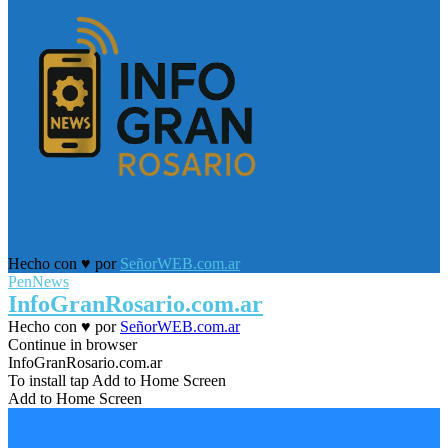
Facebook
Twitter
Youtube
Hecho con ♥ por
SeñorWEB.com.ar
PenNews
Facebook
Twitter
Youtube
InfoGranRosario.com.ar
Hecho con ♥ por
SeñorWEB.com.ar
Facebook
Twitter
Youtube
Continue in browser
InfoGranRosario.com.ar
To install tap Add to Home Screen
Add to Home Screen