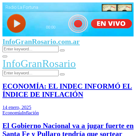
InfoGranRosario.com.ar
Search
Search
for:
Facebook
Twitter
Youtube
Primary
InfoGranRosario
Menu
Search
Search
for:
ECONOMÍA: EL INDEC INFORMÓ EL
ÍNDICE DE INFLACIÓN
14 enero, 2025
Economía
Inflación
El Gobierno Nacional va a jugar fuerte en
Santa Fe y Pullaro tendría que sortear