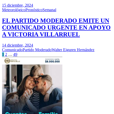
15 diciembre, 2024
Meteorológico
Pronóstico
Semanal
EL PARTIDO MODERADO EMITE UN
COMUNICADO URGENTE EN APOYO
A VICTORIA VILLARRUEL
14 diciembre, 2024
Comunicado
Partido Moderado
Walter Eiguren Hernández
Paginación
1
2
…
49
de
entradas