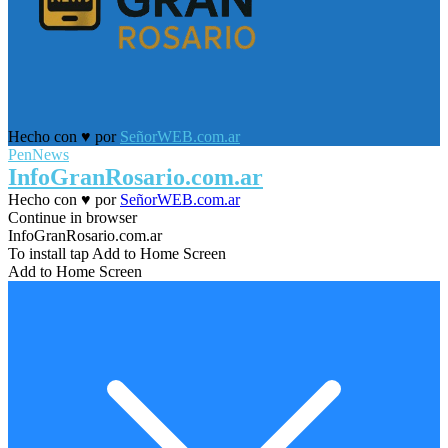
Facebook
Twitter
Youtube
Hecho con ♥ por
SeñorWEB.com.ar
PenNews
Facebook
Twitter
Youtube
InfoGranRosario.com.ar
Hecho con ♥ por
SeñorWEB.com.ar
Facebook
Twitter
Youtube
Continue in browser
InfoGranRosario.com.ar
To install tap Add to Home Screen
Add to Home Screen